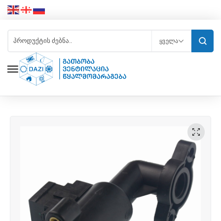
ᲧᲕᲔᲚᲐ