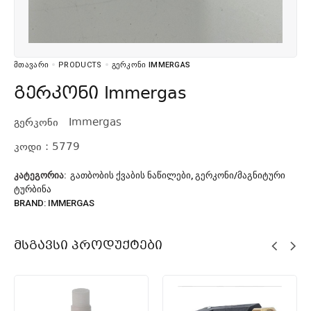
ᲛᲗᲐᲕᲐᲠᲘ
PRODUCTS
ᲒᲔᲠᲙᲝᲜᲘ IMMERGAS
გერკონი Immergas
გერკონი Immergas
კოდი : 5779
ᲙᲐᲢᲔᲒᲝᲠᲘᲐ:
ᲒᲐᲗᲑᲝᲑᲘᲡ ᲥᲕᲐᲑᲘᲡ ᲜᲐᲬᲘᲚᲔᲑᲘ
,
ᲒᲔᲠᲙᲝᲜᲘ/ᲛᲐᲒᲜᲘᲢᲣᲠᲘ
ᲢᲣᲠᲑᲘᲜᲐ
BRAND:
IMMERGAS
Მსგავსი Პროდუქტები