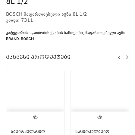
8L 1/2
BOSCH მაფართოებელი ავზი 8L 1/2
კოდი: 7311
ᲙᲐᲢᲔᲒᲝᲠᲘᲐ:
ᲒᲐᲗᲑᲝᲑᲘᲡ ᲥᲕᲐᲑᲘᲡ ᲜᲐᲬᲘᲚᲔᲑᲘ
,
ᲛᲐᲤᲐᲠᲗᲝᲔᲑᲔᲚᲘ ᲐᲕᲖᲘ
BRAND:
BOSCH
Მსგავსი Პროდუქტები
საცირკულაციო
საცირკულაციო