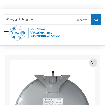
ᲧᲕᲔᲚᲐ