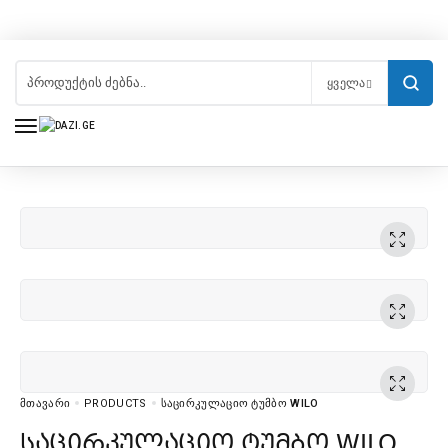
ᲧᲕᲔᲚᲐ
ᲛᲗᲐᲕᲐᲠᲘ
PRODUCTS
ᲡᲐᲪᲘᲠᲙᲣᲚᲐᲪᲘᲝ ᲢᲣᲛᲑᲝ WILO
საცირკულაციო ტუმბო WILO