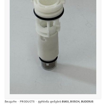
ᲛᲗᲐᲕᲐᲠᲘ
PRODUCTS
ᲢᲣᲠᲑᲘᲜᲐ ᲓᲘᲜᲔᲑᲘᲡ BIASI, BOSCH, BUDERUS