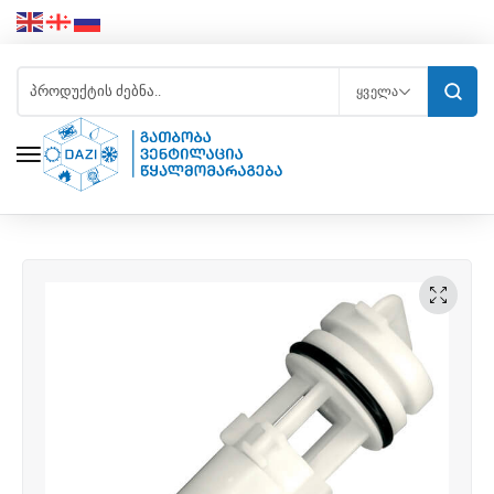
ᲧᲕᲔᲚᲐ