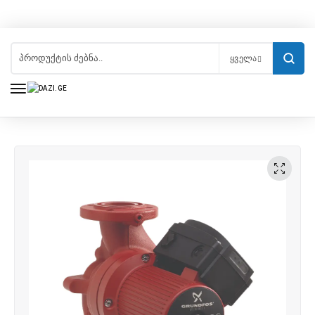
ᲧᲕᲔᲚᲐ