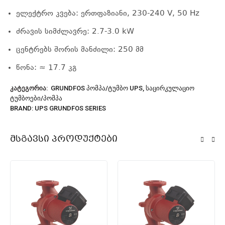
ელექტრო კვება:
ერთფაზიანი, 230-240 V, 50 Hz
ძრავის სიმძლავრე:
2.7-3.0 kW
ცენტრებს შორის მანძილი:
250 მმ
წონა:
≈
17.7 კგ
ᲙᲐᲢᲔᲒᲝᲠᲘᲐ:
GRUNDFOS ᲞᲝᲛᲞᲐ/ᲢᲣᲛᲑᲝ UPS
,
ᲡᲐᲪᲘᲠᲙᲣᲚᲐᲪᲘᲝ
ᲢᲣᲛᲑᲝᲔᲑᲘ/ᲞᲝᲛᲞᲐ
BRAND:
UPS GRUNDFOS SERIES
Მსგავსი Პროდუქტები