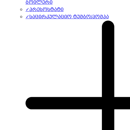
ბოილერი
✓
პრესოსტატი
✓
საცირკულაციო ტუმბო/პომპა