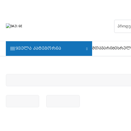
ᲧᲕᲔᲚᲐ ᲙᲐᲢᲔᲒᲝᲠᲘᲐ
ᲛᲗᲐᲕᲐᲠᲘ
ᲨᲔᲡᲠᲣᲚ