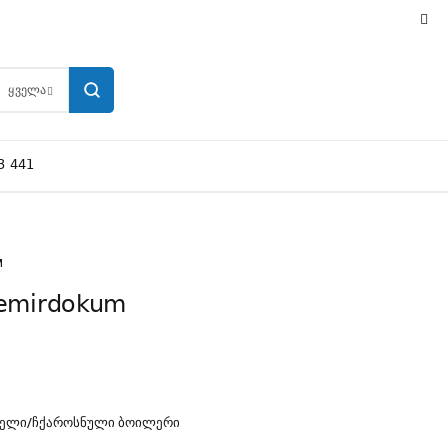
ᲧᲕᲔᲚᲐ
3 441
M
Demirdokum
ᲔᲚᲘ/ᲩᲥᲐᲠᲝᲡᲜᲣᲚᲘ ᲑᲝᲘᲚᲔᲠᲘ