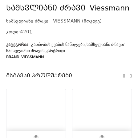
სამსვლიანი ძრავი Viessmann
სამსვლიანი ძრავი VIESSMANN (მოკლე)
კოდი:4201
ᲙᲐᲢᲔᲒᲝᲠᲘᲐ:
ᲒᲐᲗᲑᲝᲑᲘᲡ ᲥᲕᲐᲑᲘᲡ ᲜᲐᲬᲘᲚᲔᲑᲘ
,
ᲡᲐᲛᲡᲕᲚᲘᲐᲜᲘ ᲫᲠᲐᲕᲘ/
ᲡᲐᲛᲡᲕᲚᲘᲐᲜᲘ ᲫᲠᲐᲕᲘᲡ ᲙᲐᲠᲢᲠᲘᲯᲘ
BRAND:
VIESSMANN
Მსგავსი Პროდუქტები