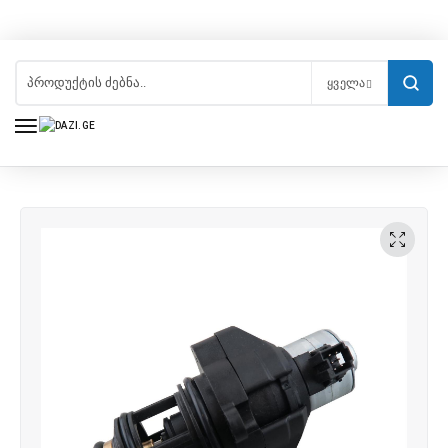
ᲧᲕᲔᲚᲐ