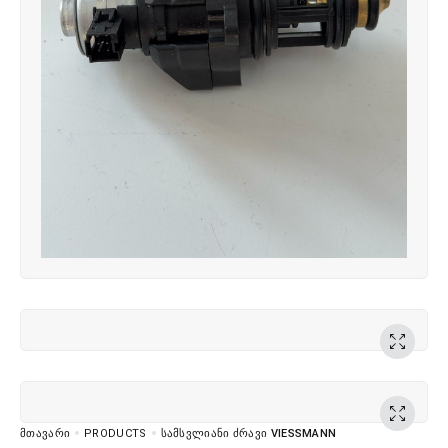
ᲛᲗᲐᲕᲐᲠᲘ
PRODUCTS
ᲡᲐᲛᲡᲕᲚᲘᲐᲜᲘ ᲫᲠᲐᲕᲘ VIESSMANN