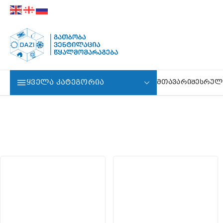
ᲧᲕᲔᲚᲐ ᲙᲐᲢᲔᲒᲝᲠᲘᲐ
ᲛᲗᲐᲕᲐᲠᲘ
ᲨᲔᲡᲠᲣᲚ