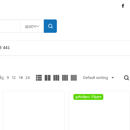
ᲧᲕᲔᲚᲐ
3 441
ნე
9
12
18
24
Default sorting
ᲒᲐᲠᲐᲜᲢᲘᲐ: 3 ᲬᲔᲚᲘ