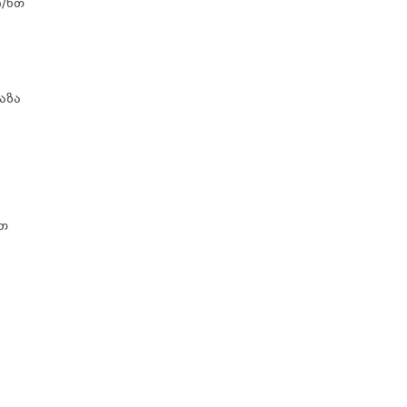
ი/წთ
აზა
წთ