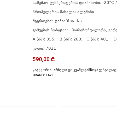
სამუშაო ტემპერატურის დიაპაზონი: -20°C 
პროპელერის მასალა: ალუმინი
შეერთების ტიპი: Yuvarlak
გაშვების პოზიცია: ჰორიზონტალური, ვე
A (მმ): 355; B (მმ): 283; C (მმ): 401; D 
კოდი: 7021
590,00
₾
ᲙᲐᲢᲔᲒᲝᲠᲘᲐ:
ᲐᲠᲮᲣᲚᲘ ᲓᲐ ᲙᲕᲐᲛᲚᲒᲐᲛᲬᲝᲕᲘ ᲕᲔᲜᲢᲘᲚᲐᲢ
BRAND:
KAYI