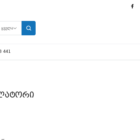
ᲧᲕᲔᲚᲐ
3 441
ილატორი