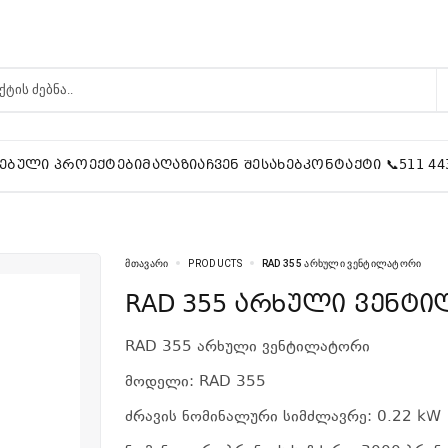
ᲔᲑᲣᲚᲘ ᲞᲠᲝᲔᲥᲢᲔᲑᲘ
ᲛᲐᲦᲐᲖᲘᲐ
ᲩᲕᲔᲜ ᲨᲔᲡᲐᲮᲔᲑ
ᲙᲝᲜᲢᲐᲥᲢᲘ 📞511 44
ᲛᲗᲐᲕᲐᲠᲘ
PRODUCTS
RAD 355 ᲐᲠᲮᲣᲚᲘ ᲕᲔᲜᲢᲘᲚᲐᲢᲝᲠᲘ
RAD 355 არხული ვენტ
RAD 355 არხული ვენტილატორი
მოდელი: RAD 355
ძრავის ნომინალური სიმძლავრე: 0.22 kW