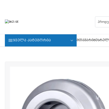
ᲧᲕᲔᲚᲐ ᲙᲐᲢᲔᲒᲝᲠᲘᲐ
ᲛᲗᲐᲕᲐᲠᲘ
ᲨᲔᲡᲠᲣᲚ