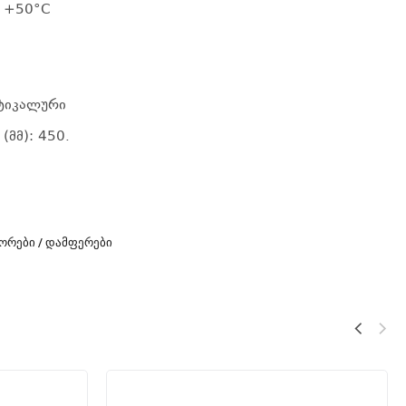
/ +50°C
რტიკალური
(მმ): 450.
ᲝᲠᲔᲑᲘ / ᲓᲐᲛᲤᲔᲠᲔᲑᲘ