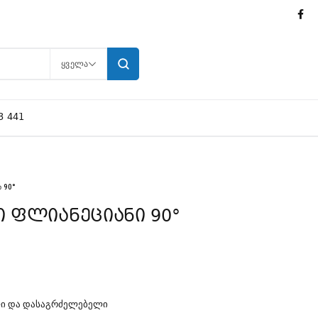
ᲧᲕᲔᲚᲐ
3 441
 90°
ი ფლიანეციანი 90°
ᲚᲘ ᲓᲐ ᲓᲐᲡᲐᲒᲠᲫᲔᲚᲔᲑᲔᲚᲘ