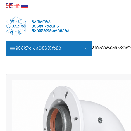
ᲧᲕᲔᲚᲐ ᲙᲐᲢᲔᲒᲝᲠᲘᲐ
ᲛᲗᲐᲕᲐᲠᲘ
ᲨᲔᲡᲠᲣᲚ