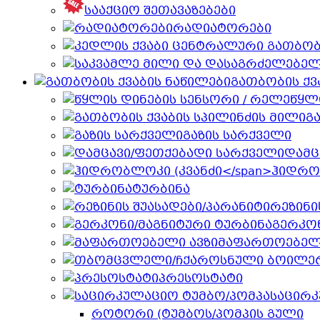
სააქციო შეთავაზებები
რადიატორები
გათბობის ქვ
წყლ
გ
გაზის სარქველი
დამც
ჰიდრო
ტურბინა
რეზინი
გერკონ
მაფართოებელი
პრესოსტატი
საცირკ
როტორი (ტუმბოს/პომპის გული