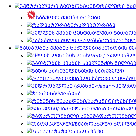
ცენტრალური გა
სააქციო შეთავაზებები
რადიატორები
გათბობის ქვ
წყლ
გ
გაზის სარქველი
დამც
ჰიდრო
ტურბინა
რეზინი
გერკონ
მაფართოებელი
პრესოსტატი