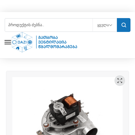
ᲧᲕᲔᲚᲐ