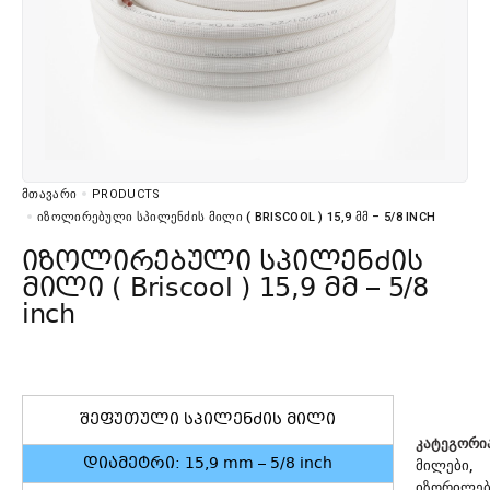
ᲛᲗᲐᲕᲐᲠᲘ
PRODUCTS
ᲘᲖᲝᲚᲘᲠᲔᲑᲣᲚᲘ ᲡᲞᲘᲚᲔᲜᲫᲘᲡ ᲛᲘᲚᲘ ( BRISCOOL ) 15,9 ᲛᲛ – 5/8 INCH
იზოლირებული სპილენძის
მილი ( Briscool ) 15,9 მმ – 5/8
inch
შეფუთული სპილენძის მილი
ᲙᲐᲢᲔᲒᲝᲠᲘ
დიამეტრი: 15,9 mm – 5/8 inch
ᲛᲘᲚᲔᲑᲘ
,
ᲘᲖᲝᲠᲘᲚᲔ