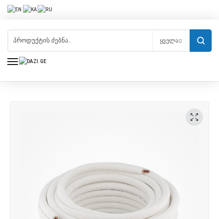
ᲧᲕᲔᲚᲐ