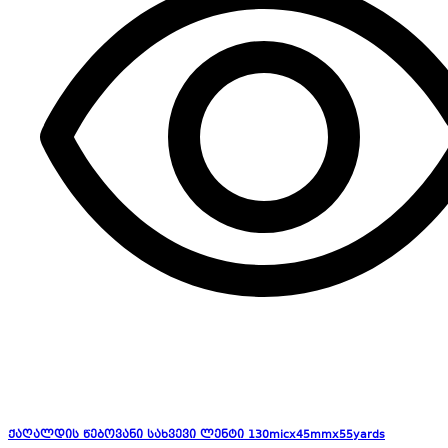
ქაღალდის წებოვანი სახვევი ლენტი 130micx45mmx55yards