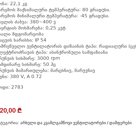
ონა: 22,1 კგ
არემოს მაქსიმალური ტემპერატურა: 80 გრადუსი.
არემოს მინიმალური ტემპერატურა: -45 გრადუსი.
სელის ძაბვა: 380~400 ვ
ნერგიის მოხმარება: 0,25 კვტ
ხალი მდგომარეობა
აცვის ხარისხი: IP 54
ამრეწველო ვენტილატორის დიზაინის ტიპი: რადიალური (ცე
ლექტროძრავის ტიპი: ასინქრონული სამფაზიანი
რუნვის სიხშირე: 3000 rpm
იმდინარე სიხშირე: 50 ჰც
რუნვის მიმართულება: მარცხნივ, მარჯვნივ
ენი: 380 V, A 0.72
ოდი: 2783
20,00
₾
ᲐᲢᲔᲒᲝᲠᲘᲐ:
ᲐᲠᲮᲣᲚᲘ ᲓᲐ ᲙᲕᲐᲛᲚᲒᲐᲛᲬᲝᲕᲘ ᲕᲔᲜᲢᲘᲚᲐᲢᲝᲠᲔᲑᲘ / ᲓᲐᲛᲤᲔᲠᲔᲑᲘ