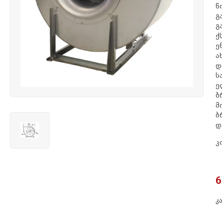
წ
გ
გ
ქ
ე
ა
დ
ს
ე
ბ
მ
ბ
დ
კ
6
Კ