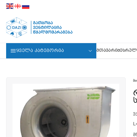
ᲧᲕᲔᲚᲐ ᲙᲐᲢᲔᲒᲝᲠᲘᲐ
ᲛᲗᲐᲕᲐᲠᲘ
ᲨᲔᲡᲠᲣᲚ
ᲛᲗ
რადიალური ვენტილატ
ვ
L
მ