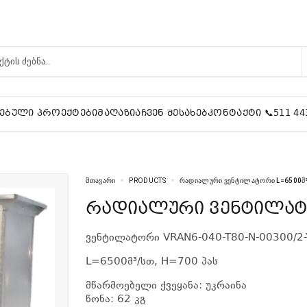
ᲔᲑᲣᲚᲘ ᲞᲠᲝᲔᲥᲢᲔᲑᲘ
ᲛᲐᲦᲐᲖᲘᲐ
ᲩᲕᲔᲜ ᲨᲔᲡᲐᲮᲔᲑ
ᲙᲝᲜᲢᲐᲥᲢᲘ 📞511 44
ᲛᲗᲐᲕᲐᲠᲘ
PRODUCTS
ᲠᲐᲓᲘᲐᲚᲣᲠᲘ ᲕᲔᲜᲢᲘᲚᲐᲢᲝᲠᲘ L=6500Მ³/
რადიალური ვენტილატო
ვენტილატორი VRAN6-040-T80-N-00300/2-
L=6500მ³/სთ, H=700 პას
მწარმოებელი ქვეყანა: უკრაინა
წონა: 62 კგ