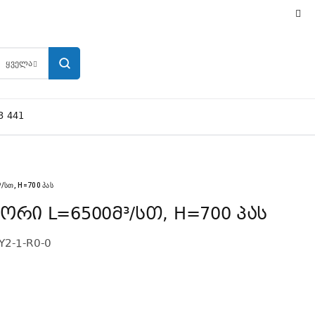
ᲧᲕᲔᲚᲐ
3 441
ᲡᲗ, H=700 ᲞᲐᲡ
რი L=6500მ³/სთ, H=700 პას
Y2-1-R0-0