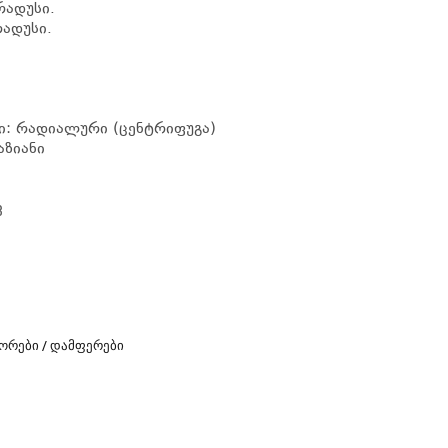
რადუსი.
რადუსი.
ი: რადიალური (ცენტრიფუგა)
აზიანი
ვ
ᲝᲠᲔᲑᲘ / ᲓᲐᲛᲤᲔᲠᲔᲑᲘ