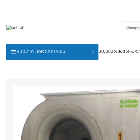
ᲧᲕᲔᲚᲐ ᲙᲐᲢᲔᲒᲝᲠᲘᲐ
ᲛᲗᲐᲕᲐᲠᲘ
ᲨᲔᲡᲠᲣᲚ