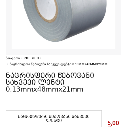
ᲛᲗᲐᲕᲐᲠᲘ
PRODUCTS
ᲜᲐᲪᲠᲘᲡᲤᲔᲠᲘ ᲬᲔᲑᲝᲕᲐᲜᲘ ᲡᲐᲮᲕᲔᲕᲘ ᲚᲔᲜᲢᲘ 0.13MMX48MMX21MM
ნაცრისფერი წებოვანი
სახვევი ლენტი
0.13mmx48mmx21mm
ნაცრისფერი წებოვანი სახვევი
ლენტი
5,00