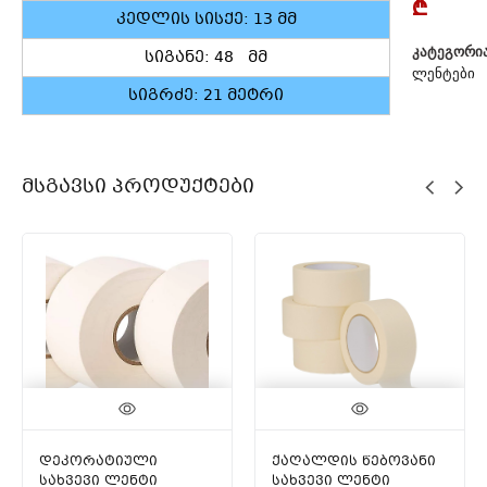
₾
კედლის სისქე: 13 მმ
ᲙᲐᲢᲔᲒᲝᲠᲘᲐ
სიგანე: 48 მმ
ᲚᲔᲜᲢᲔᲑᲘ
სიგრძე: 21 მეტრი
Მსგავსი Პროდუქტები
დეკორატიული
ქაღალდის წებოვანი
სახვევი ლენტი
სახვევი ლენტი