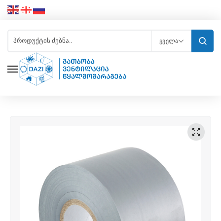
ᲧᲕᲔᲚᲐ