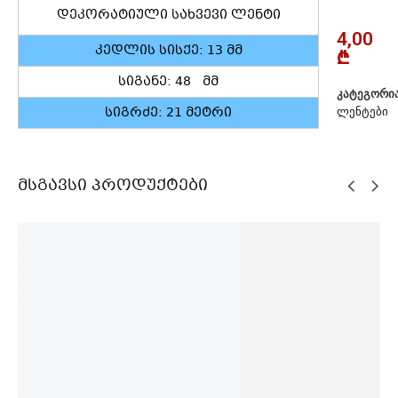
დეკორატიული სახვევი ლენტი
4,00
კედლის სისქე: 13 მმ
₾
სიგანე: 48 მმ
ᲙᲐᲢᲔᲒᲝᲠᲘᲐ
სიგრძე: 21 მეტრი
ᲚᲔᲜᲢᲔᲑᲘ
Მსგავსი Პროდუქტები