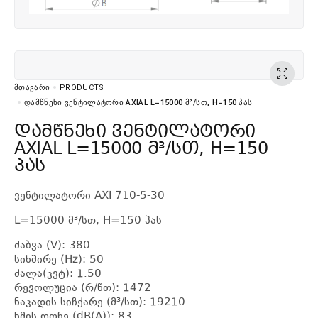
ᲛᲗᲐᲕᲐᲠᲘ
PRODUCTS
ᲓᲐᲛᲬᲜᲔᲮᲘ ᲕᲔᲜᲢᲘᲚᲐᲢᲝᲠᲘ AXIAL L=15000 Მ³/ᲡᲗ, H=150 ᲞᲐᲡ
დამწნეხი ვენტილატორი
AXIAL L=15000 მ³/სთ, H=150
პას
ვენტილატორი AXI 710-5-30
L=15000 მ³/სთ, H=150 პას
ძაბვა (V): 380
სიხშირე (Hz): 50
ძალა(კვტ): 1.50
რევოლუცია (რ/წთ): 1472
ნაკადის სიჩქარე (მ³/სთ): 19210
ხმის დონე (dB(A)): 83