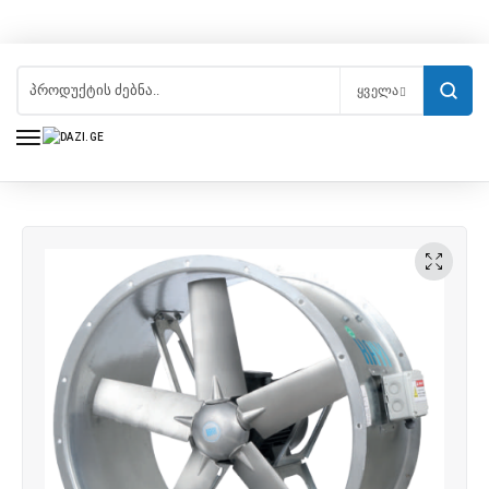
ᲧᲕᲔᲚᲐ