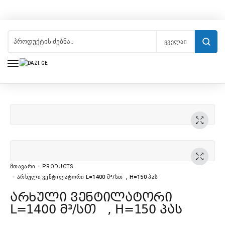
ᲧᲕᲔᲚᲐ
ᲛᲗᲐᲕᲐᲠᲘ
PRODUCTS
ᲐᲠᲮᲣᲚᲘ ᲕᲔᲜᲢᲘᲚᲐᲢᲝᲠᲘ L=1400 Მ³/ᲡᲗ , H=150 ᲞᲐᲡ
არხული ვენტილატორი
L=1400 მ³/სთ , H=150 პას