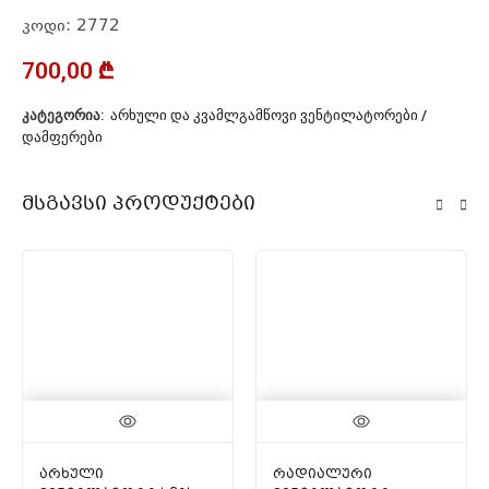
კოდი: 2772
700,00
₾
ᲙᲐᲢᲔᲒᲝᲠᲘᲐ:
ᲐᲠᲮᲣᲚᲘ ᲓᲐ ᲙᲕᲐᲛᲚᲒᲐᲛᲬᲝᲕᲘ ᲕᲔᲜᲢᲘᲚᲐᲢᲝᲠᲔᲑᲘ /
ᲓᲐᲛᲤᲔᲠᲔᲑᲘ
Მსგავსი Პროდუქტები
არხული
რადიალური