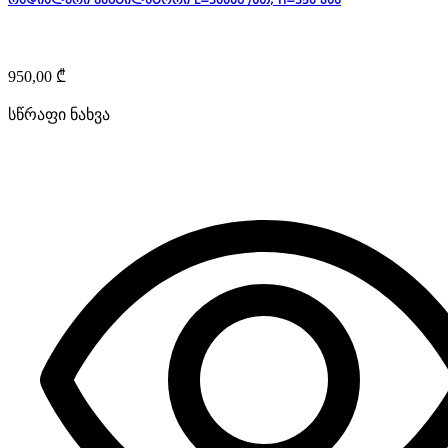
რადიალური ვენტილატორი L=3000მ³/სთ, H=350 პას
950,00
₾
სწრაფი ნახვა