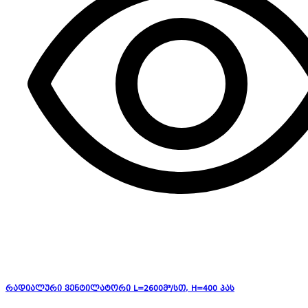
რადიალური ვენტილატორი L=2600მ³/სთ, H=400 პას