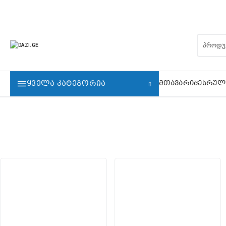
ᲧᲕᲔᲚᲐ ᲙᲐᲢᲔᲒᲝᲠᲘᲐ
ᲛᲗᲐᲕᲐᲠᲘ
ᲨᲔᲡᲠᲣᲚ