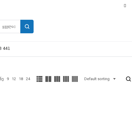
ᲧᲕᲔᲚᲐ
3 441
ნე
9
12
18
24
Default sorting