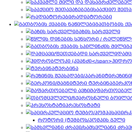
სააქციო შეთა
რადიატორები
გათბობის ქვ
გაზის სარქველი
წყლ
გ
დამც
ჰიდრო
ტურბინა
რეზინი
გერკონ
მაფართოებელი
პრესოსტატი
საცირკ
როტორი (ტუმბოს/პომპის გული