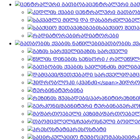
ცენტრალური გა
სააქციო შეთა
რადიატორები
გათბობის ქვ
გაზის სარქველი
წყლ
გ
დამც
ჰიდრო
ტურბინა
რეზინი
გერკონ
მაფართოებელი
პრესოსტატი
საცირკ