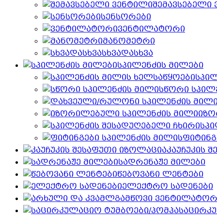
შემავსებელი
სენსორები
ვენტილატორი
მანომეტრი
სხვადასხვა
სპილენძის მილები
სპილ
სწორი სპილ
იზო
სპი
ფიტინგ
კაუჩუკის 
სადრენაჟე მილები
წებოვანი ლენტები
ელექტრო სადენები
საცირკ